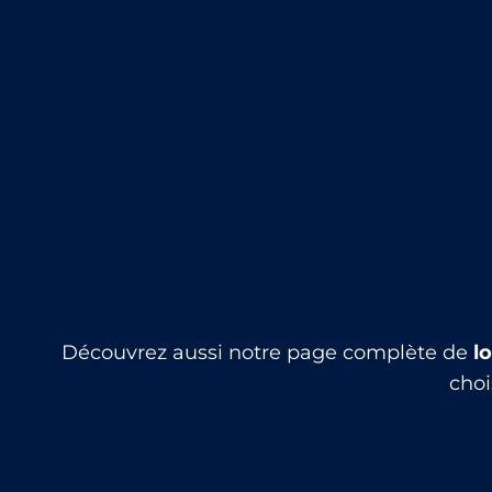
Coque :
monocoque
Longueur de coque :
4.9 m de long
Largeur - Bau :
2.15 m
Type de barre :
Volant
Découvrez aussi notre page complète de
l
choi