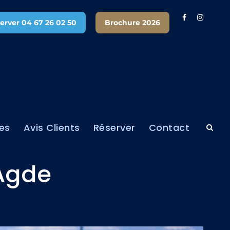
erver 04 67 26 02 50
Brochure 2026
ues
Avis Clients
Réserver
Contact
’Agde