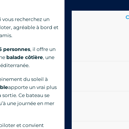
C
i vous recherchez un
iloter, agréable à bord et
 amis.
6 personnes
, il offre un
une
balade côtière
, une
Méditerranée.
einement du soleil à
ble
apporte un vrai plus
sortie. Ce bateau se
u’à une journée en mer
 piloter et convient