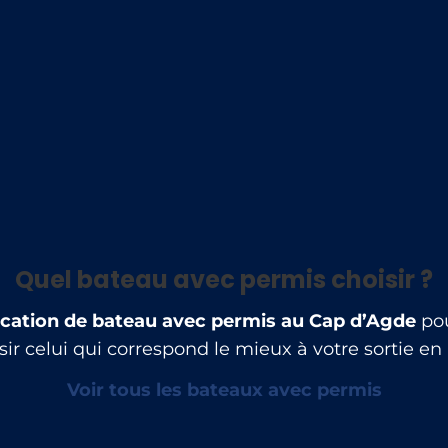
feu de retournement
bouée fer à cheval
bloc côtier
échelle de bain
lampe de poche
Quel bateau avec permis choisir ?
ocation de bateau avec permis au Cap d’Agde
pou
sir celui qui correspond le mieux à votre sortie en
Voir tous les bateaux avec permis