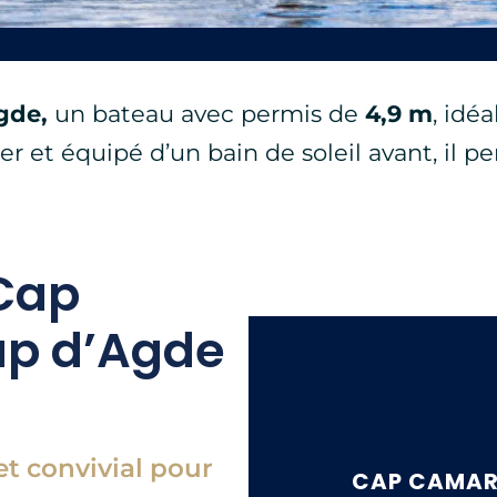
gde,
un bateau avec permis de
4,9 m
, idé
ter et équipé d’un bain de soleil avant, il
 Cap
ap d’Agde
t convivial pour
CAP CAMARA